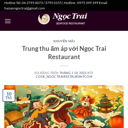
Hotline Tel: 04 3795 0073 / 3795 0155 | Hotline : 0975 399 399 Email
Chuyển
haisanngoctrai@gmail.com
đến
nội
dung
KHUYẾN MÃI
Trung thu ấm áp với Ngọc Trai
Restaurant
ĐÃ ĐĂNG TRÊN
THÁNG 1 10, 2025
BỞI
CODE_NGOCTRAIRESTAURANTCOM
10
Th1