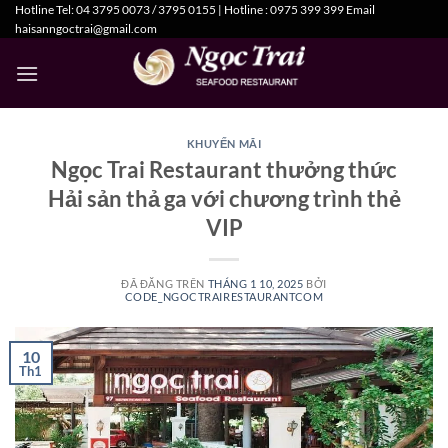
Hotline Tel: 04 3795 0073 / 3795 0155 | Hotline : 0975 399 399 Email
Chuyển
haisanngoctrai@gmail.com
đến
nội
dung
KHUYẾN MÃI
Ngọc Trai Restaurant thưởng thức
Hải sản thả ga với chương trình thẻ
VIP
ĐÃ ĐĂNG TRÊN
THÁNG 1 10, 2025
BỞI
CODE_NGOCTRAIRESTAURANTCOM
10
Th1