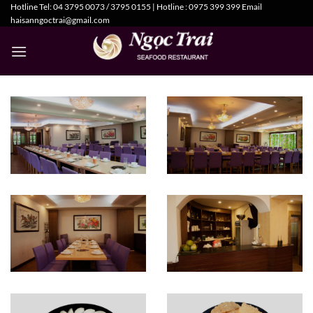
Hotline Tel: 04 3795 0073 / 3795 0155 | Hotline : 0975 399 399 Email
Chuyển
haisanngoctrai@gmail.com
đến
nội
dung